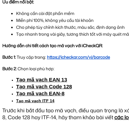
Ưu điểm nổi bật:
Không cần cài đặt phần mềm
Miễn phí 100%, không yêu cầu tài khoản
Cho phép tùy chỉnh kích thước, màu sắc, định dạng ảnh
Tạo nhanh trong vài giây, tương thích tốt với máy quét m
Hướng dẫn chi tiết cách tạo mã vạch với iCheckQR:
Bước 1:
Truy cập trang:
https://icheckqr.com/vi/barcode
Bước 2: 
Chọn loại phù hợp:
Tạo mã vạch EAN 13
Tạo mã vạch Code 128
Tạo mã vạch EAN-8
Tạo mã vạch ITF 14
Trước khi bắt đầu tạo mã vạch, điều quan trọng là
8, Code 128 hay ITF-14, hãy tham khảo bài viết
các l