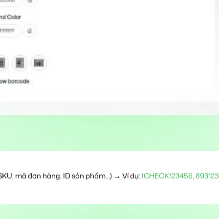
SKU, mã đơn hàng, ID sản phẩm…) → Ví dụ:
ICHECK123456, 89312