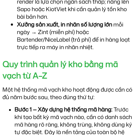
render là lựa chọn ngân sách thấp; nâng lên 
Sapo hoặc KiotViet khi cần quản lý tồn kho 
bài bản hơn.
Xưởng sản xuất, in nhãn số lượng lớn
 mỗi 
ngày → Zint (miễn phí) hoặc 
Bartender/NiceLabel (trả phí) để in hàng loạt 
trực tiếp ra máy in nhãn nhiệt.
Quy trình quản lý kho bằng mã 
vạch từ A–Z
Một hệ thống mã vạch kho hoạt động được cần có 
đủ năm bước sau, theo đúng thứ tự:
Bước 1 — Xây dựng hệ thống mã hàng:
 Trước 
khi tạo bất kỳ mã vạch nào, cần có danh sách 
mã hàng rõ ràng, không trùng, không dùng ký 
tự đặc biệt. Đây là nền tảng của toàn bộ hệ 