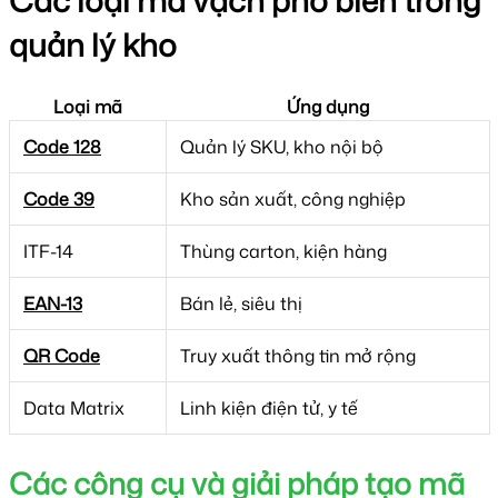
quản lý kho
Loại mã
Ứng dụng
Code 128
Quản lý SKU, kho nội bộ
Code 39
Kho sản xuất, công nghiệp
ITF-14
Thùng carton, kiện hàng
EAN-13
Bán lẻ, siêu thị
QR Code
Truy xuất thông tin mở rộng
Data Matrix
Linh kiện điện tử, y tế
Các công cụ và giải pháp tạo mã 