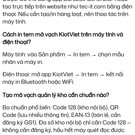
tạo trực tiếp trên website như tec-it.com bằng điện 
thoại. Nếu cần tạo/in hàng loạt, nên thao tác trên 
máy tính.
Cách in tem mã vạch KiotViet trên máy tính và 
điện thoại?
Máy tính: vào Sản phẩm → In tem → chọn mẫu 
nhãn và máy in.
Điện thoại: mở app KiotViet → In tem → kết nối 
máy in Bluetooth hoặc WiFi.
Tạo mã vạch quản lý kho cần chuẩn nào?
Ba chuẩn phổ biến: Code 128 (kho nội bộ), QR 
Code (lưu nhiều thông tin), EAN-13 (bán lẻ, cần 
đăng ký GS1). Đa số kho nội bộ chỉ cần Code 128 — 
không cần đăng ký, hầu hết máy quét đọc được.