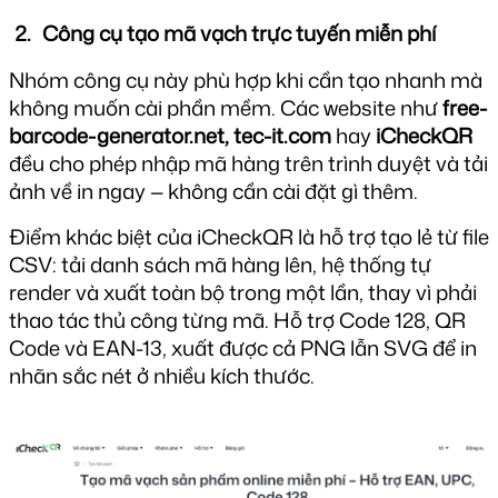
Công cụ tạo mã vạch trực tuyến miễn phí
Nhóm công cụ này phù hợp khi cần tạo nhanh mà 
không muốn cài phần mềm. Các website như 
free-
barcode-generator.net, tec-it.com 
hay 
iCheckQR
đều cho phép nhập mã hàng trên trình duyệt và tải 
ảnh về in ngay — không cần cài đặt gì thêm.
Điểm khác biệt của iCheckQR là hỗ trợ tạo lẻ từ file 
CSV: tải danh sách mã hàng lên, hệ thống tự 
render và xuất toàn bộ trong một lần, thay vì phải 
thao tác thủ công từng mã. Hỗ trợ 
Code 128
, QR 
Code và EAN-13, xuất được cả PNG lẫn SVG để in 
nhãn sắc nét ở nhiều kích thước.