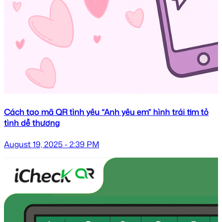
Cách tạo mã QR tình yêu “Anh yêu em” hình trái tim tỏ
tình dễ thương
August 19, 2025 - 2:39 PM