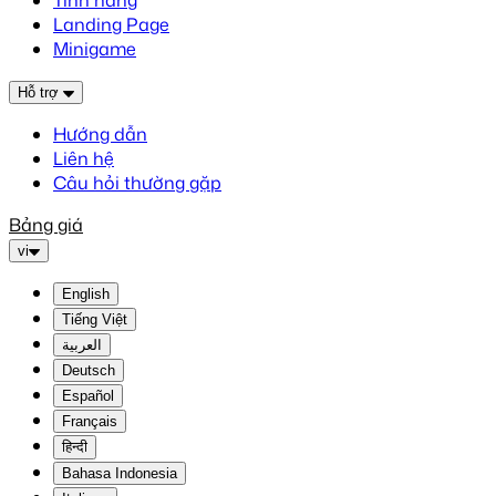
Tính năng
Landing Page
Minigame
Hỗ trợ
Hướng dẫn
Liên hệ
Câu hỏi thường gặp
Bảng giá
vi
English
Tiếng Việt
العربية
Deutsch
Español
Français
हिन्दी
Bahasa Indonesia