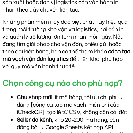
sản xuất hoặc đơn vị logistics cần vận hành in 
nhãn theo dây chuyền liên tục.
Những phần mềm này đặc biệt phát huy hiệu quả
trong môi trường kho vận và logistics, nơi cần in
và quản lý số lượng lớn tem nhãn mỗi ngày. Nếu
đang tìm giải pháp cho vận đơn, phiếu gửi hoặc
theo dõi kiện hàng, bạn có thể tham khảo
cách tạo
mã vạch vận đơn logistics
để triển khai phù hợp
với quy mô vận hành thực tế.
Chọn công cụ nào cho phù hợp?
Chủ shop mới
, ít mã hàng, tối ưu chi phí → 
dùng [công cụ tạo mã vạch miễn phí của 
iCheckQR], tạo lẻ từ CSV, không cần cài đặt.
Seller đa kênh
, kho 20–200 mã hàng, cần 
đồng bộ → Google Sheets kết hợp API 