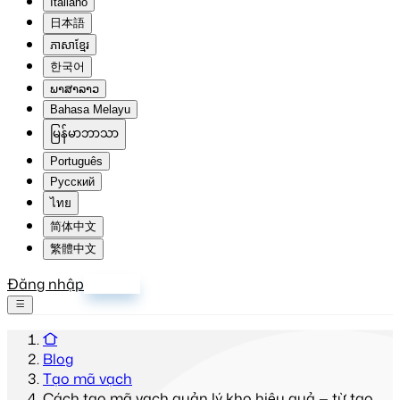
Italiano
日本語
ភាសាខ្មែរ
한국어
ພາສາລາວ
Bahasa Melayu
မြန်မာဘာသာ
Português
Русский
ไทย
简体中文
繁體中文
Đăng nhập
Đăng ký
Blog
Tạo mã vạch
Cách tạo mã vạch quản lý kho hiệu quả — từ tạo