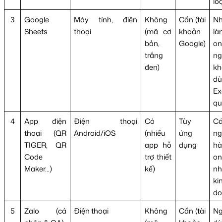
lo
3
Google
Máy tính, điện
Không
Cần (tài
N
Sheets
thoại
(mã cơ
khoản
là
bản,
Google)
on
trắng
ng
đen)
kh
dù
Ex
qu
4
App điện
Điện thoại
Có
Tùy
Cá
thoại (QR
Android/iOS
(nhiều
ứng
ng
TIGER, QR
app hỗ
dụng
hà
Code
trợ thiết
on
Maker...)
kế)
nh
ki
do
5
Zalo (cá
Điện thoại
Không
Cần (tài
Ng