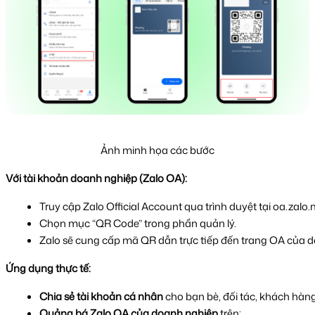
Ảnh minh họa các bước
Với tài khoản doanh nghiệp (Zalo OA):
Truy cập Zalo Official Account qua trình duyệt tại oa.zal
Chọn mục “QR Code” trong phần quản lý.
Zalo sẽ cung cấp mã QR dẫn trực tiếp đến trang OA của d
Ứng dụng thực tế:
Chia sẻ tài khoản cá nhân
 cho bạn bè, đối tác, khách hàn
Quảng bá Zalo OA của doanh nghiệp
 trên: