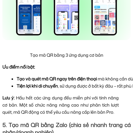
Tạo mã QR bằng 3 ứng dụng cơ bản
Ưu điểm nổi bật:
Tạo và quét mã QR ngay trên điện thoại
 mà không cần dù
Tiện lợi khi di chuyển
, sử dụng được ở bất kỳ đâu – rất phù 
Lưu ý:
Hầu hết các ứng dụng đều miễn phí với tính năng
cơ bản. Một số chức năng nâng cao như phân tích lượt
quét, mã QR động có thể yêu cầu nâng cấp lên bản Pro.
5. Tạo mã QR bằng Zalo (chia sẻ nhanh trang cá
nhân/doanh nghiệp)