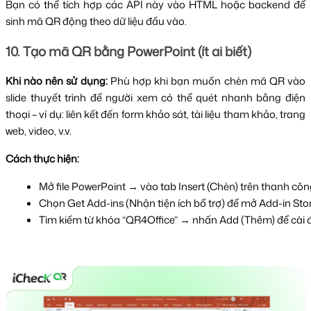
Bạn có thể tích hợp các API này vào HTML hoặc backend để
sinh mã QR động theo dữ liệu đầu vào.
10. Tạo mã QR bằng PowerPoint (ít ai biết)
Khi nào nên sử dụng:
Phù hợp khi bạn muốn chèn mã QR vào
slide thuyết trình để người xem có thể quét nhanh bằng điện
thoại – ví dụ: liên kết đến form khảo sát, tài liệu tham khảo, trang
web, video, v.v.
Cách thực hiện:
Mở file PowerPoint → vào tab Insert (Chèn) trên thanh côn
Chọn Get Add-ins (Nhận tiện ích bổ trợ) để mở Add-in Stor
Tìm kiếm từ khóa “QR4Office” → nhấn Add (Thêm) để cài đặ