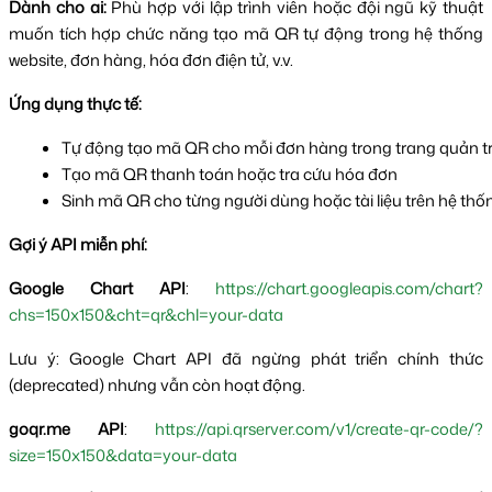
Dành cho ai:
Phù hợp với lập trình viên hoặc đội ngũ kỹ thuật
muốn tích hợp chức năng tạo mã QR tự động trong hệ thống
website, đơn hàng, hóa đơn điện tử, v.v.
Ứng dụng thực tế:
Tự động tạo mã QR cho mỗi đơn hàng trong trang quản tr
Tạo mã QR thanh toán hoặc tra cứu hóa đơn
Sinh mã QR cho từng người dùng hoặc tài liệu trên hệ thố
Gợi ý API miễn phí:
Google Chart API
:
https://chart.googleapis.com/chart?
chs=150x150&cht=qr&chl=your-data
Lưu ý: Google Chart API đã ngừng phát triển chính thức
(deprecated) nhưng vẫn còn hoạt động.
goqr.me API
:
https://api.qrserver.com/v1/create-qr-code/?
size=150x150&data=your-data