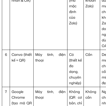
nhân & OA)
(mã
khoản
dù
mặc
Zalo)
m
định
ch
của
kh
Zalo)
Za
do
ng
dù
O
6
Canva (thiết
Máy tính, điện
Có
Cần
De
kế + QR)
thoại
(thiết kế
ma
đa
ch
dạng,
cầ
chuyên
m
nghiệp)
đẹ
7
Google
Máy tính, điện
Không
Không
Ng
Chrome
thoại
(QR cơ
cần
c
(tạo mã QR
bản, chỉ
nh