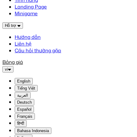
Tính năng
Landing Page
Minigame
Hỗ trợ
Hướng dẫn
Liên hệ
Câu hỏi thường gặp
Bảng giá
vi
English
Tiếng Việt
العربية
Deutsch
Español
Français
हिन्दी
Bahasa Indonesia