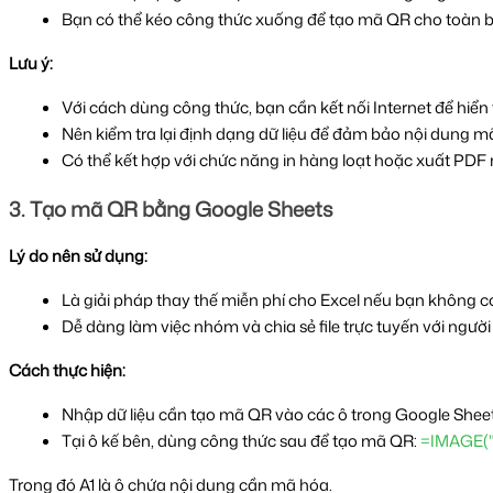
Bạn có thể kéo công thức xuống để tạo mã QR cho toàn 
Lưu ý:
Với cách dùng công thức, bạn cần kết nối Internet để hiển
Nên kiểm tra lại định dạng dữ liệu để đảm bảo nội dung m
Có thể kết hợp với chức năng in hàng loạt hoặc xuất PDF
3. Tạo mã QR bằng Google Sheets
Lý do nên sử dụng:
Là giải pháp thay thế miễn phí cho Excel nếu bạn không c
Dễ dàng làm việc nhóm và chia sẻ file trực tuyến với người
Cách thực hiện:
Nhập dữ liệu cần tạo mã QR vào các ô trong Google Sheets (
Tại ô kế bên, dùng công thức sau để tạo mã QR: 
=IMAGE("
Trong đó A1 là ô chứa nội dung cần mã hóa.