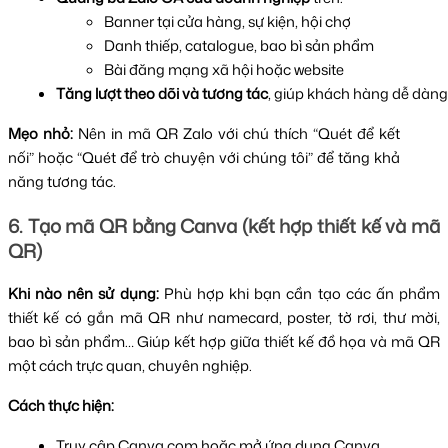
Banner tại cửa hàng, sự kiện, hội chợ
Danh thiếp, catalogue, bao bì sản phẩm
Bài đăng mạng xã hội hoặc website
Tăng lượt theo dõi và tương tác
, giúp khách hàng dễ dàng 
Mẹo nhỏ:
Nên in mã QR Zalo với chú thích “Quét để kết
nối” hoặc “Quét để trò chuyện với chúng tôi” để tăng khả
năng tương tác.
6. Tạo mã QR bằng Canva (kết hợp thiết kế và mã
QR)
Khi nào nên sử dụng:
Phù hợp khi bạn cần tạo các ấn phẩm
thiết kế có gắn mã QR như namecard, poster, tờ rơi, thư mời,
bao bì sản phẩm… Giúp kết hợp giữa thiết kế đồ họa và mã QR
một cách trực quan, chuyên nghiệp.
Cách thực hiện:
Truy cập Canva.com hoặc mở ứng dụng Canva.