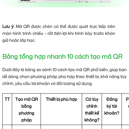
Lưu ý:
Mã QR được chèn có thể được quét trực tiếp trên
màn hình trình chiếu – rất tiện lợi khi trình bày trước khán
giả hoặc lớp học.
Bảng tổng hợp nhanh 10 cách tạo mã QR
Dưới đây là bảng so sánh 10 cách tạo mã QR phổ biến, giúp bạn
dễ dàng chọn phương pháp phù hợp theo thiết bị, khả năng tùy
chỉnh, yêu cầu tài khoản và đối tượng sử dụng.
TT
Tạo mã QR
Thiết bị phù hợp
Có tùy
Đăng
P
bằng
chỉnh
ký tài
phương
thiết kế
khoản?
pháp
không?