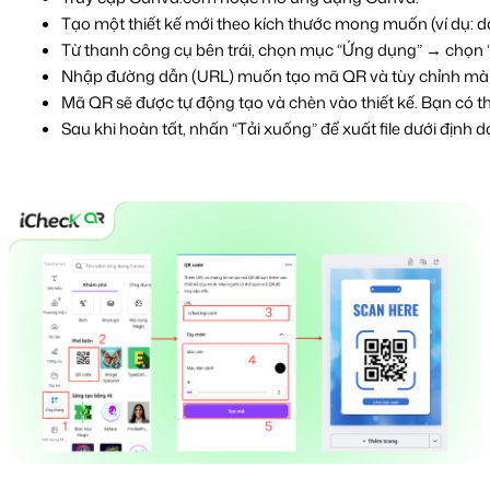
Tạo một thiết kế mới theo kích thước mong muốn (ví dụ: danh
Từ thanh công cụ bên trái, chọn mục “Ứng dụng” → chọn 
Nhập đường dẫn (URL) muốn tạo mã QR và tùy chỉnh màu sắ
Mã QR sẽ được tự động tạo và chèn vào thiết kế. Bạn có thể
Sau khi hoàn tất, nhấn “Tải xuống” để xuất file dưới địn