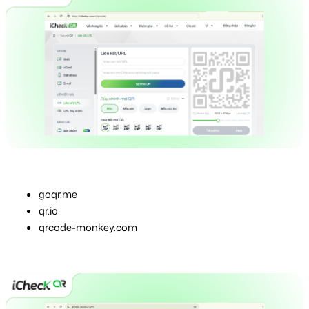
goqr.me
qr.io
qrcode-monkey.com