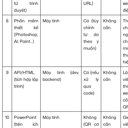
từ trình
URL)
w
duyệt)
đi
8
Phần mềm
Máy tính
Có (tùy
Không
Th
thiết kế
chỉnh
cần
ch
(Photoshop,
tự do
ng
AI, Paint...)
theo ý
ch
muốn)
ma
th
hi
9
API/HTML
Máy tính (dev,
Có (nếu
Không
Lậ
(tích hợp lập
backend)
xử lý
cần
vi
trình)
qua
th
code)
we
c
QR
10
PowerPoint
Máy tính
Không
Không
Gi
(tiện ích
(QR cơ
cần
vi