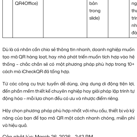
QR4Office)
bản
ng
trong
th
slide)
trì
nh
đà
Dù là cá nhân cần chia sẻ thông tin nhanh, doanh nghiệp muốn
tạo mã QR hàng loạt, hay nhà phát triển muốn tích hợp vào hệ
thống – chắc chắn sẽ có một phương pháp phù hợp trong 10+
cách mà iCheckQR đã tổng hợp.
Từ các công cụ trực tuyến dễ dùng, ứng dụng di động tiện lợi,
đến phần mềm thiết kế chuyên nghiệp hay giải pháp lập trình tự
động hóa – mỗi lựa chọn đều có ưu và nhược điểm riêng.
Hãy chọn phương pháp phù hợp nhất với nhu cầu, thiết bị và kỹ
năng của bạn để tạo mã QR một cách nhanh chóng, miễn phí
và hiệu quả.
Cập nhật lúc: March 26, 2026 - 2:42 PM