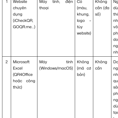
1
Website
Máy tính, điện
Có
Không
Ng
chuyên
thoại
(màu,
cần (đa
dù
dụng
khung,
số)
th
(iCheckQR,
logo –
nh
GOQR.me...)
tùy
vă
website)
ph
do
ng
nh
2
Microsoft
Máy tính
Không
Không
D
Excel
(Windows/macOS)
(mã cơ
cần
ng
(QR4Office
bản)
nh
hoặc công
q
thức)
sả
ph
ng
dù
tạ