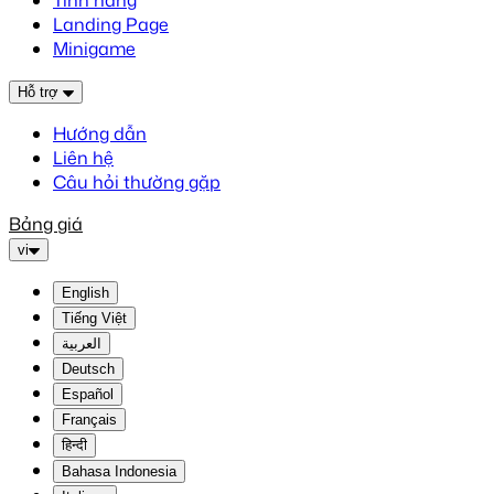
Tính năng
Landing Page
Minigame
Hỗ trợ
Hướng dẫn
Liên hệ
Câu hỏi thường gặp
Bảng giá
vi
English
Tiếng Việt
العربية
Deutsch
Español
Français
हिन्दी
Bahasa Indonesia