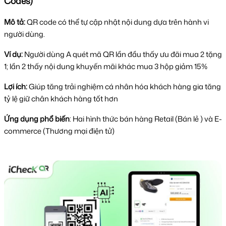
Codes)
Mô tả:
QR code có thể tự cập nhật nội dung dựa trên hành vi
người dùng.
Ví dụ:
Người dùng A quét mã QR lần đầu thấy ưu đãi mua 2 tặng
1; lần 2 thấy nội dung khuyến mãi khác mua 3 hộp giảm 15%
Lợi ích:
Giúp tăng trải nghiệm cá nhân hóa khách hàng gia tăng
tỷ lệ giữ chân khách hàng tốt hơn
Ứng dụng phổ biến
: Hai hình thức bán hàng Retail (Bán lẻ ) và E-
commerce (Thương mại điện tử)