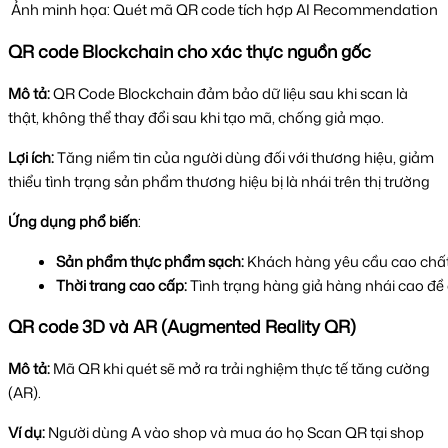
Ảnh minh họa: Quét mã QR code tích hợp AI Recommendation
QR code Blockchain cho xác thực nguồn gốc
Mô tả:
QR Code Blockchain đảm bảo dữ liệu sau khi scan là
thật, không thể thay đổi sau khi tạo mã, chống giả mạo.
Lợi ích:
Tăng niềm tin của người dùng đối với thương hiệu, giảm
thiểu tình trạng sản phẩm thương hiệu bị là nhái
trên thị trường
Ứng dụng phổ biến
:
Sản phẩm thực phẩm sạch: 
Khách hàng yêu cầu cao chất
Thời trang cao cấp:
 Tình trạng hàng giả hàng nhái cao đề
QR code 3D và AR (Augmented Reality QR)
Mô tả:
Mã
QR khi quét sẽ mở ra trải nghiệm thực tế tăng cường
(AR).
Ví dụ:
Người dùng A vào shop và mua áo họ Scan QR tại shop