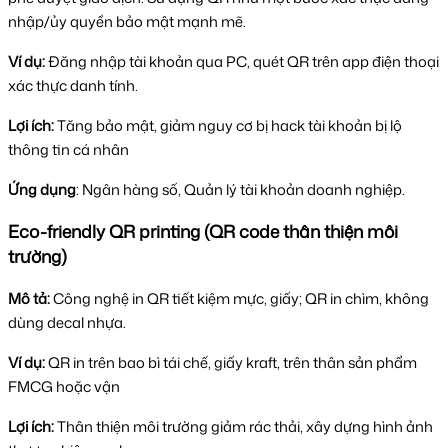
nhập/ủy quyền bảo mật mạnh mẽ.
Ví dụ:
Đăng nhập tài khoản qua PC, quét QR trên app điện thoại
xác thực danh tính.
Lợi ích:
Tăng bảo mật, giảm nguy cơ bị hack tài khoản bị lộ
thông tin cá nhân
Ứng dụng
: Ngân hàng số, Quản lý tài khoản doanh nghiệp.
Eco-friendly QR printing (QR code thân thiện môi
trường)
Mô tả:
Công nghệ in QR tiết kiệm mực, giấy; QR in chìm, không
dùng decal nhựa.
Ví dụ:
QR in trên bao bì tái chế, giấy kraft, trên thân sản phẩm
FMCG hoặc vận
Lợi ích:
Thân thiện môi trường giảm rác thải, xây dựng hình ảnh