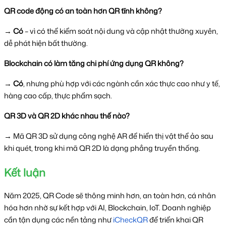
QR code động có an toàn hơn QR tĩnh không?
→
Có
– vì có thể kiểm soát nội dung và cập nhật thường xuyên,
dễ phát hiện bất thường.
Blockchain có làm tăng chi phí ứng dụng QR không?
→
Có
, nhưng phù hợp với các ngành cần xác thực cao như y tế,
hàng cao cấp, thực phẩm sạch.
QR 3D và QR 2D khác nhau thế nào?
→ Mã QR 3D sử dụng công nghệ AR để hiển thị vật thể ảo sau
khi quét, trong khi mã QR 2D là dạng phẳng truyền thống.
Kết luận
Năm 2025, QR Code sẽ thông minh hơn, an toàn hơn, cá nhân
hóa hơn nhờ sự kết hợp với AI, Blockchain, IoT. Doanh nghiệp
cần tận dụng các nền tảng như
iCheckQR
để triển khai QR