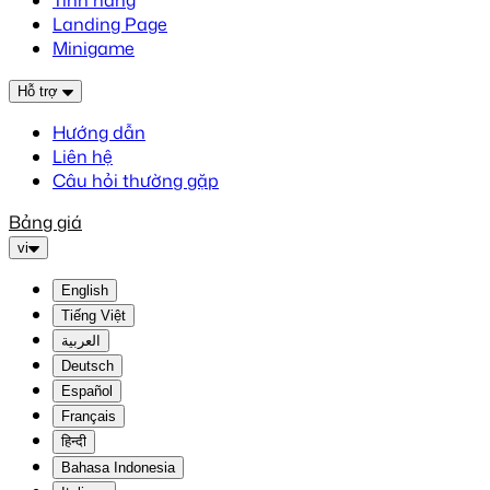
Tính năng
Landing Page
Minigame
Hỗ trợ
Hướng dẫn
Liên hệ
Câu hỏi thường gặp
Bảng giá
vi
English
Tiếng Việt
العربية
Deutsch
Español
Français
हिन्दी
Bahasa Indonesia