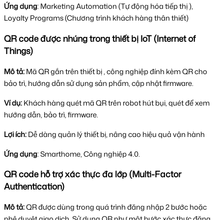
Ứng dụng
: Marketing Automation (Tự động hóa tiếp thị ),
Loyalty Programs (Chương trình khách hàng thân thiết)
QR code được nhúng trong thiết bị IoT (Internet of
Things)
Mô tả:
Mã QR gắn trên
thiết bị , công nghiệp đính kèm QR cho
bảo trì, hướng dẫn sử dụng sản phẩm, cập nhật firmware.
Ví dụ:
Khách hàng quét mã QR trên robot hút bụi, quét để xem
hướng dẫn, bảo trì, firmware.
Lợi ích:
Dễ dàng quản lý thiết bị, nâng cao hiệu quả vận hành
Ứng dụng
: Smarthome, Công nghiệp 4.0.
QR code hỗ trợ xác thực đa lớp (Multi-Factor
Authentication)
Mô tả:
QR được dùng trong quá trình đăng nhập 2 bước hoặc
phê duyệt giao dịch.
Sử dụng QR như một bước xác thực đăng