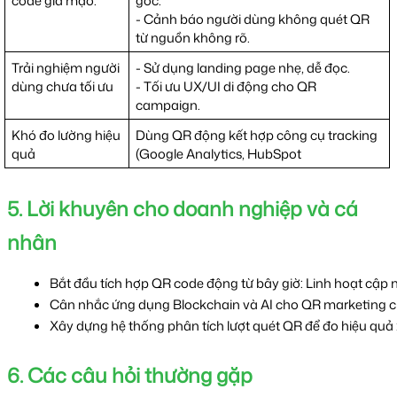
code giả mạo.
gốc.
- Cảnh báo người dùng không quét QR
từ nguồn không rõ.
Trải nghiệm người
- Sử dụng landing page nhẹ, dễ đọc.
dùng chưa tối ưu
- Tối ưu UX/UI di động cho QR
campaign.
Khó đo lường hiệu
Dùng QR động kết hợp công cụ tracking
quả
(Google Analytics, HubSpot
5. Lời khuyên cho doanh nghiệp và cá
nhân
Bắt đầu tích hợp QR code động từ bây giờ: Linh hoạt cập n
Cân nhắc ứng dụng Blockchain và AI cho QR marketing chiế
Xây dựng hệ thống phân tích lượt quét QR để đo hiệu quả : 
6. Các câu hỏi thường gặp