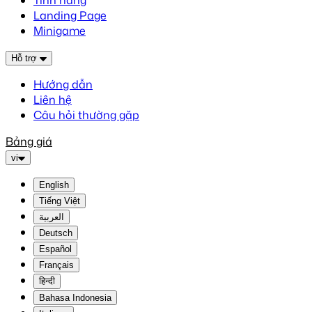
Tính năng
Landing Page
Minigame
Hỗ trợ
Hướng dẫn
Liên hệ
Câu hỏi thường gặp
Bảng giá
vi
English
Tiếng Việt
العربية
Deutsch
Español
Français
हिन्दी
Bahasa Indonesia