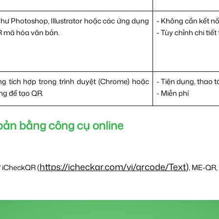
 Photoshop, Illustrator hoặc các ứng dụng
- Không cần kết nối
R mã hóa văn bản.
- Tùy chỉnh chi tiế
g tích hợp trong trình duyệt (Chrome) hoặc
- Tiện dụng, thao 
ng để tạo QR.
- Miễn phí
bản bằng công cụ online
https://icheckqr.com/vi/qrcode/Text
)
ư iCheckQR (
, ME-QR,