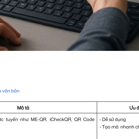
o văn bản
Mô tả
Ưu 
ực tuyến như ME-QR, iCheckQR, QR Code
- Dễ sử dụng
- Tạo mã nhanh c