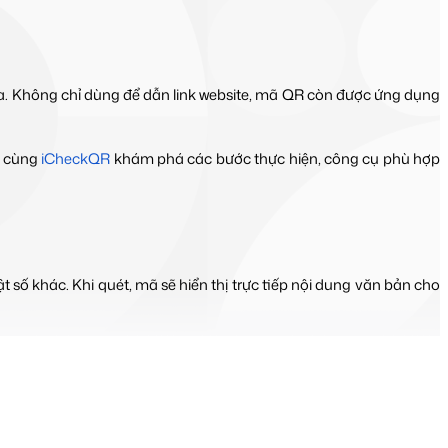
óa. Không chỉ dùng để dẫn link website, mã QR còn được ứng dụng 
y cùng 
iCheckQR
 khám phá các bước thực hiện, công cụ phù hợp 
ật số khác. Khi quét, mã sẽ hiển thị trực tiếp nội dung văn bản cho 