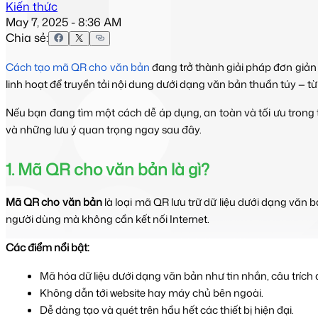
Kiến thức
May 7, 2025 - 8:36 AM
Chia sẻ:
Cách tạo mã QR cho văn bản
 đang trở thành giải pháp đơn giản
linh hoạt để truyền tải nội dung dưới dạng văn bản thuần túy — 
Nếu bạn đang tìm một cách dễ áp dụng, an toàn và tối ưu trong t
và những lưu ý quan trọng ngay sau đây.
1. Mã QR cho văn bản là gì?
Mã QR cho văn bản
 là loại mã QR lưu trữ dữ liệu dưới dạng văn b
người dùng mà không cần kết nối Internet.
Các điểm nổi bật:
Mã hóa dữ liệu dưới dạng văn bản như tin nhắn, câu trích
Không dẫn tới website hay máy chủ bên ngoài.
Dễ dàng tạo và quét trên hầu hết các thiết bị hiện đại.