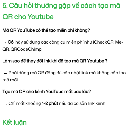
5. Câu hỏi thường gặp về cách tạo mã 
QR cho Youtube
Mã QR YouTube có thể tạo miễn phí không?
→
 Có
, hãy sử dụng các công cụ miễn phí như iCheckQR, Me-
QR, QRCodeChimp.
Làm sao để thay đổi link khi đã tạo mã QR Youtube ?
 → Phải dùng mã QR động để cập nhật link mà không cần tạo 
mã mới.
Tạo mã QR cho kênh YouTube mất bao lâu?
 → Chỉ mất khoảng 
1–2 phút
 nếu đã có sẵn link kênh.
Kết luận