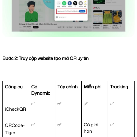
Bước 2: Truy cập website tạo mã QR uy tín 
Công cụ 
Có 
Tùy chỉnh 
Miễn phí 
Tracking 
Dynamic 
✅
✅
✅
✅
iCheckQR
✅
✅
Có giới 
✅
QRCode-
hạn 
Tiger