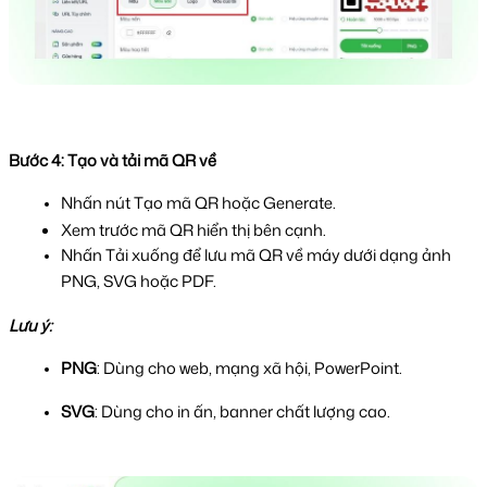
Bước 4: Tạo và tải mã QR về
Nhấn nút Tạo mã QR hoặc Generate.
Xem trước mã QR hiển thị bên cạnh.
Nhấn Tải xuống để lưu mã QR về máy dưới dạng ảnh 
PNG, SVG hoặc PDF. 
Lưu ý: 
PNG
: Dùng cho web, mạng xã hội, PowerPoint.
SVG
: Dùng cho in ấn, banner chất lượng cao.