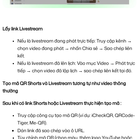
Lấy link Livestream
Nếu là livestream đang phát trực tiếp: Truy cập kênh → 
chọn video đang phát → nhấn Chia sẻ → Sao chép liên 
kết.
Nếu là livestream đã lên lịch: Vào mục Video → Phát trực 
tiếp → chọn video đã lập lịch → sao chép liên kết tại đó.
Tạo mã QR Shorts và Livestream tương tự như video thông 
thường
Sau khi có link Shorts hoặc Livestream thực hiện tạo mã :
Truy cập công cụ tạo mã QR (ví dụ: iCheckQR, QRCode-
Tiger, Me-QR).
Dán link đã sao chép vào ô URL.
Tùy chỉnh mã QR (chọn màu, thêm logo YouTube hoặc 