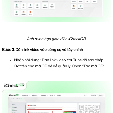
Ảnh minh họa giao diện iCheckQR 
Bước 3: Dán link video vào công cụ và tùy chỉnh
Nhập nội dung : Dán link video YouTube đã sao chép. 
Đặt tên cho mã QR để dễ quản lý. Chọn “Tạo mã QR”