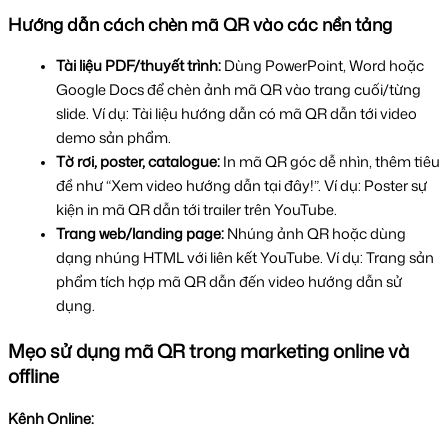
Hướng dẫn cách chèn mã QR vào các nền tảng
Tài liệu PDF/thuyết trình:
 Dùng PowerPoint, Word hoặc 
Google Docs để chèn ảnh mã QR vào trang cuối/từng 
slide. Ví dụ: Tài liệu hướng dẫn có mã QR dẫn tới video 
demo sản phẩm.
Tờ rơi, poster, catalogue: 
In mã QR góc dễ nhìn, thêm tiêu 
đề như “Xem video hướng dẫn tại đây!”. Ví dụ: Poster sự 
kiện in mã QR dẫn tới trailer trên YouTube.
Trang web/landing page: 
Nhúng ảnh QR hoặc dùng 
dạng nhúng HTML với liên kết YouTube. Ví dụ: Trang sản 
phẩm tích hợp mã QR dẫn đến video hướng dẫn sử 
dụng.
Mẹo sử dụng mã QR trong marketing online và 
offline
Kênh Online: