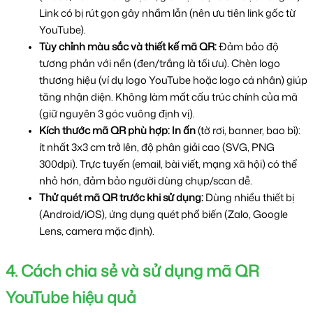
Link có bị rút gọn gây nhầm lẫn (nên ưu tiên link gốc từ 
YouTube).
Tùy chỉnh màu sắc và thiết kế mã QR:
 Đảm bảo độ 
tương phản với nền (đen/trắng là tối ưu). Chèn logo 
thương hiệu (ví dụ logo YouTube hoặc logo cá nhân) giúp 
tăng nhận diện. Không làm mất cấu trúc chính của mã 
(giữ nguyên 3 góc vuông định vị).
Kích thước mã QR phù hợp:
In ấn
 (tờ rơi, banner, bao bì): 
ít nhất 3x3 cm trở lên, độ phân giải cao (SVG, PNG 
300dpi). Trực tuyến (email, bài viết, mạng xã hội) có thể 
nhỏ hơn, đảm bảo người dùng chụp/scan dễ.
Thử quét mã QR trước khi sử dụng: 
Dùng nhiều thiết bị 
(Android/iOS), ứng dụng quét phổ biến (Zalo, Google 
Lens, camera mặc định).
4. Cách chia sẻ và sử dụng mã QR 
YouTube hiệu quả