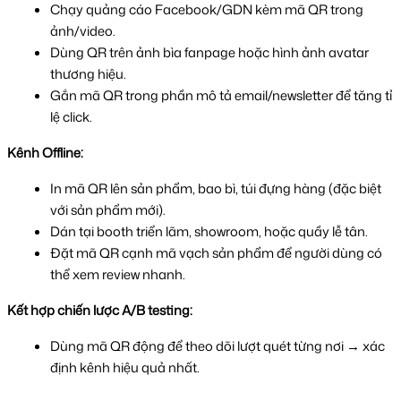
Chạy quảng cáo Facebook/GDN kèm mã QR trong 
ảnh/video.
Dùng QR trên ảnh bìa fanpage hoặc hình ảnh avatar 
thương hiệu.
Gắn mã QR trong phần mô tả email/newsletter để tăng tỉ 
lệ click.
Kênh Offline:
In mã QR lên sản phẩm, bao bì, túi đựng hàng (đặc biệt 
với sản phẩm mới).
Dán tại booth triển lãm, showroom, hoặc quầy lễ tân.
Đặt mã QR cạnh mã vạch sản phẩm để người dùng có 
thể xem review nhanh.
Kết hợp chiến lược A/B testing:
Dùng mã QR động để theo dõi lượt quét từng nơi → xác 
định kênh hiệu quả nhất.