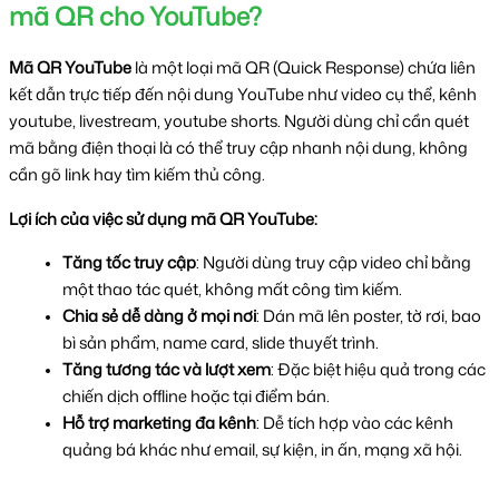
mã QR cho YouTube?
Mã QR YouTube
 là một loại mã QR (Quick Response) chứa liên 
kết dẫn trực tiếp đến nội dung YouTube như video cụ thể, kênh 
youtube, livestream, youtube shorts. Người dùng chỉ cần quét 
mã bằng điện thoại là có thể truy cập nhanh nội dung, không 
cần gõ link hay tìm kiếm thủ công.
Lợi ích của việc sử dụng mã QR YouTube: 
Tăng tốc truy cập
: Người dùng truy cập video chỉ bằng 
một thao tác quét, không mất công tìm kiếm.
Chia sẻ dễ dàng ở mọi nơi
: Dán mã lên poster, tờ rơi, bao 
bì sản phẩm, name card, slide thuyết trình.
Tăng tương tác và lượt xem
: Đặc biệt hiệu quả trong các 
chiến dịch offline hoặc tại điểm bán.
Hỗ trợ marketing đa kênh
: Dễ tích hợp vào các kênh 
quảng bá khác như email, sự kiện, in ấn, mạng xã hội.