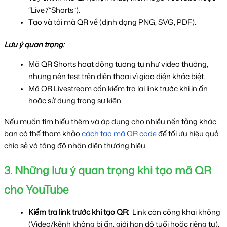
“Live”/“Shorts”).
Tạo và tải mã QR về (định dạng PNG, SVG, PDF).
Lưu ý quan trọng:
Mã QR Shorts hoạt động tương tự như video thường, 
nhưng nên test trên điện thoại vì giao diện khác biệt.
Mã QR Livestream cần kiểm tra lại link trước khi in ấn 
hoặc sử dụng trong sự kiện.
Nếu muốn tìm hiểu thêm và áp dụng cho nhiều nền tảng khác, 
bạn có thể tham khảo 
cách tạo mã QR code
 để tối ưu hiệu quả 
chia sẻ và tăng độ nhận diện thương hiệu.
3. Những lưu ý quan trọng khi tạo mã QR 
cho YouTube
Kiểm tra link trước khi tạo QR: 
 Link còn công khai không 
(Video/kênh không bị ẩn, giới hạn độ tuổi hoặc riêng tư). 