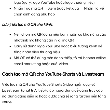
logo (gợi ý: logo YouTube hoặc logo thương hiệu).
Nhấn Tạo mã QR → Xem trước kết quả → Nhấn Tải về 
chọn định dạng phù hợp. 
Lưu ý khi tạo mã QR cho kênh:
Nên chọn mã QR động nếu bạn muốn có khả năng cập 
nhật link mà không cần in lại mã QR.
Gợi ý sử dụng logo YouTube hoặc biểu tượng kênh để 
tăng nhận diện thương hiệu.
Mã QR có thể dùng trên danh thiếp, tờ rơi, banner offline, 
email marketing hoặc cuối video.
Cách tạo mã QR cho YouTube Shorts và Livestream
Việc tạo mã QR cho YouTube Shorts (video ngắn dọc) và 
Livestream (phát trực tiếp) giúp người dùng dễ dàng truy cập 
nội dung đang diễn ra hoặc được chia sẻ rộng rãi trên nền tảng 
offline.