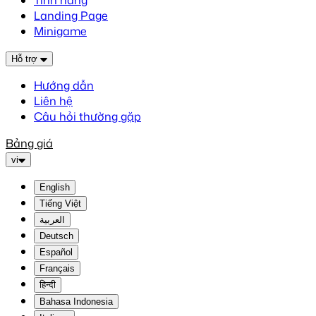
Tính năng
Landing Page
Minigame
Hỗ trợ
Hướng dẫn
Liên hệ
Câu hỏi thường gặp
Bảng giá
vi
English
Tiếng Việt
العربية
Deutsch
Español
Français
हिन्दी
Bahasa Indonesia