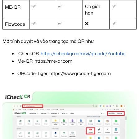
✅
✅
Có giới 
✅
ME-QR
hạn 
✅
✅
❌
✅
Flowcode
Mở trình duyệt và vào trang tạo mã QR như:
iCheckQR: 
https://icheckqr.com/vi/qrcode/Youtube
Me-QR: https://me-qr.com
QRCode-Tiger: https://www.qrcode-tiger.com