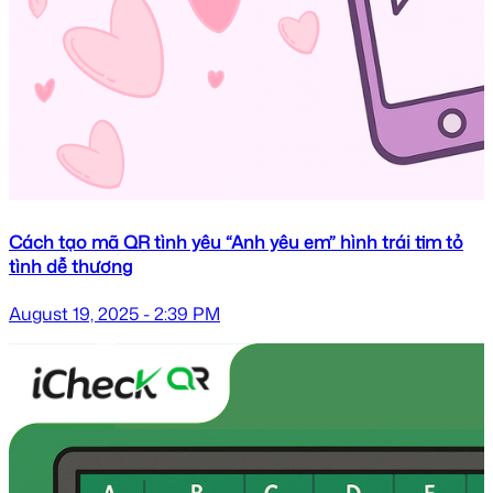
Cách tạo mã QR tình yêu “Anh yêu em” hình trái tim tỏ
tình dễ thương
August 19, 2025 - 2:39 PM