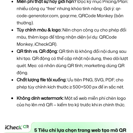
Miễn phí thật sự hay giới hạn?
 Đọc kỹ mục Pricing/Plan: 
nhiều công cụ “free” nhưng khóa tính năng. Gợi ý: qr-
code-generator.com, goqr.me, QRCode Monkey (bản 
thường).
Tùy chỉnh màu & logo:
 Nên chọn công cụ cho phép đổi 
màu, thêm logo để tăng nhận diện (ví dụ: QRCode 
Monkey, iCheckQR).
QR tĩnh vs. QR động:
 QR tĩnh là không đổi nội dung sau 
khi tạo. QR động có thể cập nhật nội dung, theo dõi lượt 
quét. Mẹo: cá nhân dùng QR tĩnh; marketing dùng QR 
động.
Chất lượng file tải xuống:
 Ưu tiên PNG, SVG, PDF; cho 
phép tùy chỉnh kích thước ≥ 500×500 px để in sắc nét.
Không dính watermark:
 Một số web miễn phí chèn logo 
của họ lên mã QR — kiểm tra kỹ trước khi in chính thức.