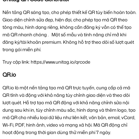
Nền tảng QR sáng tạo, cho phép thiết kế QR tùy biến hoàn toàn. 
Giao diện chỉnh sửa đẹp, hiện đại, cho phép tạo mã QR theo 
tông màu, hình dạng riêng, không cần đăng ký vẫn có thể tạo 
mã QR nhanh chóng .   Một số mẫu và tính năng chỉ mở khi 
đăng ký/tài khoản premium. Không hỗ trợ theo dõi số lượt quét 
trong gói miễn phí.
Truy cập link: https://www.unitag.io/qrcode
QR.io
QR.io là một nền tảng tạo mã QR trực tuyến, cung cấp cả mã 
QR tĩnh và động với khả năng tùy chỉnh giao diện và theo dõi 
lượt quét. Hỗ trợ tạo mã QR động với khả năng chỉnh sửa nội 
dung sau khi in, tùy chỉnh màu sắc, hình dạng và thêm logo, tạo 
mã QR cho nhiều loại dữ liệu như liên kết, văn bản, email, vCard, 
Wi-Fi, PDF, hình ảnh, video và mạng xã hội. Mã QR động chỉ 
hoạt động trong thời gian dùng thử miễn phí 7 ngày.