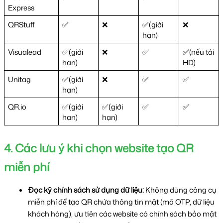
Express
QRStuff
✅
❌
✅(giới 
❌
hạn)
Visualead
✅(giới 
❌
✅
✅(nếu tải 
hạn)
HD)
Unitag
✅(giới 
❌
✅
✅
hạn)
QR.io
✅(giới 
✅(giới 
✅
✅
hạn)
hạn)
4. Các lưu ý khi chọn website tạo QR 
miễn phí
Đọc kỹ chính sách sử dụng dữ liệu: 
Không dùng công cụ 
miễn phí để tạo QR chứa thông tin mật (mã OTP, dữ liệu 
khách hàng), ưu tiên các website có chính sách bảo mật 