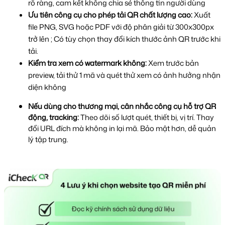
rõ ràng, cam kết không chia sẻ thông tin người dùng
Ưu tiên công cụ cho phép tải QR chất lượng cao: 
Xuất 
file PNG, SVG hoặc PDF với độ phân giải từ 300x300px 
trở lên ; Có tùy chọn thay đổi kích thước ảnh QR trước khi 
tải.
Kiểm tra xem có watermark không:
 Xem trước bản 
preview, tải thử 1 mã và quét thử xem có ảnh hưởng nhận 
diện không
Nếu dùng cho thương mại, cân nhắc công cụ hỗ trợ QR
động, tracking:
Theo dõi số lượt quét, thiết bị, vị trí. Thay
đổi URL đích mà không in lại mã. Bảo mật hơn, dễ quản
lý tập trung.