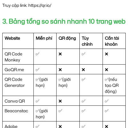
Truy cập link: https://qr.io/
3. Bảng tổng so sánh nhanh 10 trang web
Website 
Miễn phí 
QR động 
Tùy 
Cần tài 
chỉnh 
khoản 
QR Code 
✅
❌
✅
❌
Monkey
GoQR.me
✅
❌
❌
❌
QR Code 
✅(giới 
✅(giới 
✅
✅(nếu 
Generator
hạn)
hạn)
tạo QR 
động) 
Canva QR
✅
❌
✅
✅
Beaconstac
✅(giới 
✅
✅
✅
hạn)
Adobe 
✅
❌
✅
❌