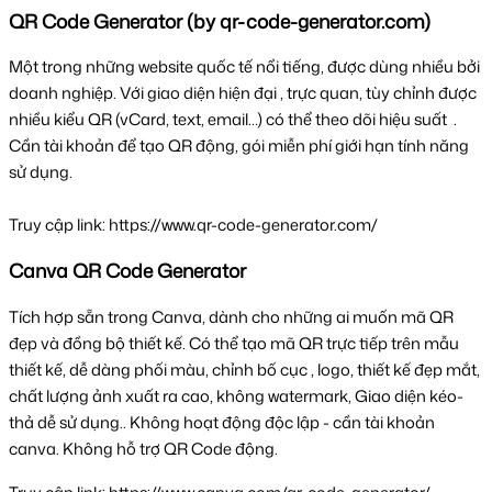
QR Code Generator (by qr-code-generator.com)
Một trong những website quốc tế nổi tiếng, được dùng nhiều bởi 
doanh nghiệp. Với giao diện hiện đại , trực quan, tùy chỉnh được 
nhiều kiểu QR (vCard, text, email…) có thể theo dõi hiệu suất  . 
Cần tài khoản để tạo QR động, gói miễn phí giới hạn tính năng 
sử dụng. 
Truy cập link: https://www.qr-code-generator.com/
Canva QR Code Generator
Tích hợp sẵn trong Canva, dành cho những ai muốn mã QR 
đẹp và đồng bộ thiết kế. Có thể tạo mã QR trực tiếp trên mẫu 
thiết kế, dễ dàng phối màu, chỉnh bố cục , logo, thiết kế đẹp mắt, 
chất lượng ảnh xuất ra cao, không watermark, Giao diện kéo-
thả dễ sử dụng.. Không hoạt động độc lập - cần tài khoản 
canva. Không hỗ trợ QR Code động.