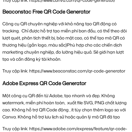
Truy cập link: https://www.canva.com/qr-code-generator/
Beaconstac Free QR Code Generator
Công cụ QR chuyên nghiệp với khả năng tạo QR động có 
tracking.  Chỉ được hỗ trợ tạo miễn phí ban đầu, có thể theo dõi 
lượt quét, phân tích thiết bị, bảo mật cao, có thể tạo mã QR có 
thương hiệu (gắn logo, màu sắc)Phù hợp cho các chiến dịch 
marketing chuyên nghiệp, đo lường hiệu quả. Sẽ giới hạn lượt 
tạo và cần đăng ký tài khoản.
Truy cập link: https://www.beaconstac.com/qr-code-generator
Adobe Express QR Code Generator
Một công cụ QR đến từ Adobe, tạo nhanh và đẹp. Không 
watermark, miễn phí hoàn toàn,  xuất file SVG, PNG chất lượng 
cao. Không hỗ trợ QR Code động , ít tùy chọn thêm logo so với 
Canva. Không hỗ trợ lưu lịch sử hoặc quản lý mã QR đã tạo
Truy cập link: https://www.adobe.com/express/feature/qr-code-