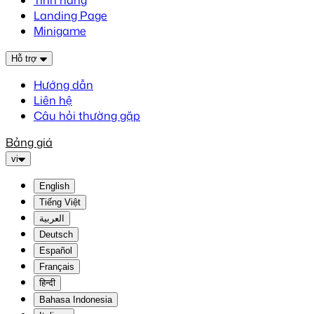
Tính năng
Landing Page
Minigame
Hỗ trợ
Hướng dẫn
Liên hệ
Câu hỏi thường gặp
Bảng giá
vi
English
Tiếng Việt
العربية
Deutsch
Español
Français
हिन्दी
Bahasa Indonesia