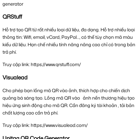
generator
QRStuff
Hỗ trợ tạo QR từ rất nhiều loại dữ liệu, đa dạng. Hỗ trợ nhiều loại 
thông tin: Wifi, email, vCard, PayPal…, có thể tùy chọn mã màu 
kiểu dữ liệu. Hạn chế nhiều tính năng nâng cao chỉ có trong bản 
trả phí. 
Truy cập link: https://www.qrstuff.com/
Visualead
Cho phép bạn lồng mã QR vào ảnh, thích hợp cho chiến dịch 
quảng bá sáng tạo. Lồng mã QR vào   ảnh nền thương hiệu tạo 
hiệu ứng sinh động cho mã QR. Cần đăng ký tài khoản , tải bản 
chất lượng cao cần trả phí.
Truy cập link: https://www.visualead.com/
Unitag QR Code Generator