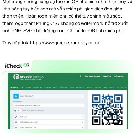
Một trong những công cụ tạo mã QR phổ biến nhất hiện nay với 
khả năng tùy biến cao mà vẫn miễn phí giao diện đơn giản, 
thân thiện. Hoàn toàn miễn phí , có thể tùy chỉnh màu sắc , 
thêm logo thêm khung CTA, không có watermark, hỗ trợ xuất 
ảnh PNG, SVG chất lượng cao . Chỉ hỗ trợ QR tĩnh miễn phí. 
Truy cập link: https://www.qrcode-monkey.com/