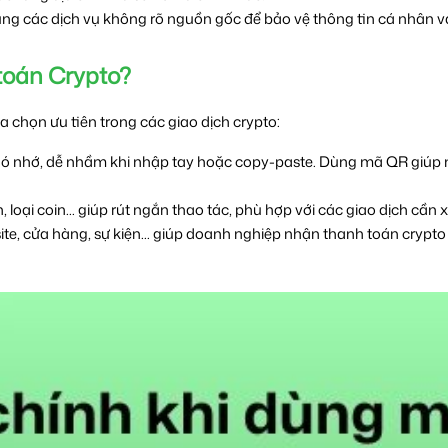
ụng các dịch vụ không rõ nguồn gốc để bảo vệ thông tin cá nhân và
toán Crypto?
a chọn ưu tiên trong các giao dịch crypto:​
khó nhớ, dễ nhầm khi nhập tay hoặc copy-paste. Dùng mã QR giúp ng
n, loại coin... giúp rút ngắn thao tác, phù hợp với các giao dịch cần 
ite, cửa hàng, sự kiện... giúp doanh nghiệp nhận thanh toán crypto 