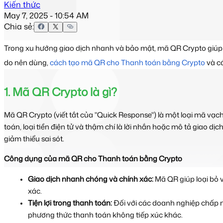
Kiến thức
May 7, 2025 - 10:54 AM
Chia sẻ:
Trong xu hướng giao dịch nhanh và bảo mật, mã QR Crypto giúp gửi –
do nên dùng, 
cách tạo mã QR cho Thanh toán bằng Crypto
 và c
1. Mã QR Crypto là gì?
Mã QR Crypto (viết tắt của "Quick Response") là một loại mã vạch h
toán, loại tiền điện tử và thậm chí là lời nhắn hoặc mô tả giao dị
giảm thiểu sai sót.​
Công dụng của mã QR cho Thanh toán bằng Crypto
Giao dịch nhanh chóng và chính xác: 
Mã QR giúp loại bỏ v
xác.​
Tiện lợi trong thanh toán: 
Đối với các doanh nghiệp chấp n
phương thức thanh toán không tiếp xúc khác.​