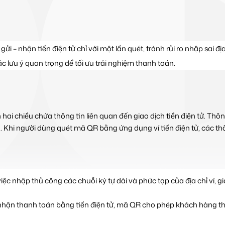
 nhận tiền điện tử chỉ với một lần quét, tránh rủi ro nhập sai địa ch
ác lưu ý quan trọng để tối ưu trải nghiệm thanh toán.
ai chiều chứa thông tin liên quan đến giao dịch tiền điện tử. Thông
ch. Khi người dùng quét mã QR bằng ứng dụng ví tiền điện tử, các thô
iệc nhập thủ công các chuỗi ký tự dài và phức tạp của địa chỉ ví, 
hận thanh toán bằng tiền điện tử, mã QR cho phép khách hàng tha