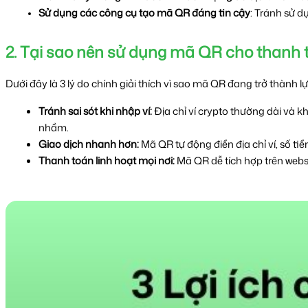
Sử dụng các công cụ tạo mã QR đáng tin cậy
: Tránh sử d
2. Tại sao nên sử dụng mã QR cho thanh 
Dưới đây là 3 lý do chính giải thích vì sao mã QR đang trở thành lự
Tránh sai sót khi nhập ví:
 Địa chỉ ví crypto thường dài và 
nhầm.
Giao dịch nhanh hơn:
 Mã QR tự động điền địa chỉ ví, số tiề
Thanh toán linh hoạt mọi nơi:
 Mã QR dễ tích hợp trên webs